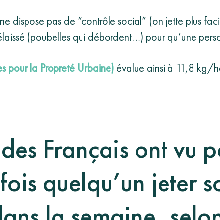
e ne dispose pas de “contrôle social” (on jette plus fa
élaissé (poubelles qui débordent…) pour qu’une perso
les pour
la
Propreté Urbaine)
évalue ainsi à 11,8 kg/ha
es Français ont vu p
fois quelqu’un jeter 
dans la semaine, selon