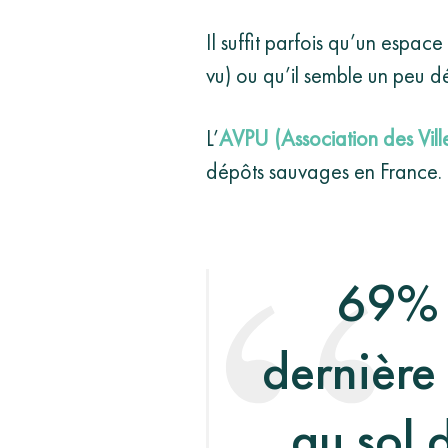
Il suffit parfois qu’un espac
vu) ou qu’il semble un peu d
L’
AVPU (
Association
des
Vil
dépôts sauvages en France.
69% d
dernière 
au sol 