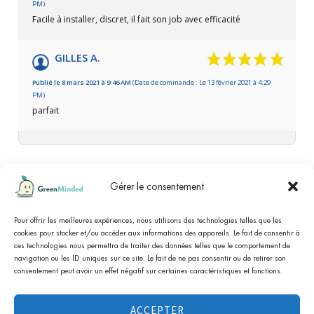
PM)
Facile à installer, discret, il fait son job avec efficacité
GILLES A.
Publié le 8 mars 2021 à 9:46 AM
(Date de commande : Le 13 février 2021 à 4:29
PM)
parfait
Gérer le consentement
cliquez ici pour
Marchand approuvé par Société des Avis Garantis,
afficher l'attestation
Pour offrir les meilleures expériences, nous utilisons des technologies telles que les
.
cookies pour stocker et/ou accéder aux informations des appareils. Le fait de consentir à
ces technologies nous permettra de traiter des données telles que le comportement de
navigation ou les ID uniques sur ce site. Le fait de ne pas consentir ou de retirer son
consentement peut avoir un effet négatif sur certaines caractéristiques et fonctions.
Tous les prix sont T.T.C, T.V.A non-applicable, art. 293-B
du CGI (association à but non lucratif). Tous les
ACCEPTER