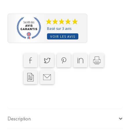
Noir
-
1L
-
Basé sur 3 avis
VOIR LES AVIS
Pratique
&
Discret
-
Sécurisé
-
Fixations
Incluses
Description