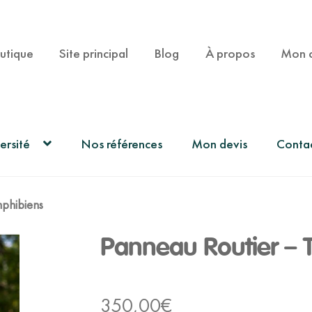
utique
Site principal
Blog
À propos
Mon 
ersité
Nos références
Mon devis
Conta
mphibiens
Panneau Routier – 
350,00
€