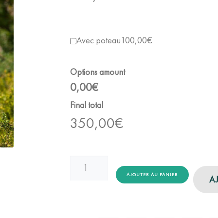
Avec poteau
100,00€
Options amount
0,00€
Final total
350,00
€
quantité
de
AJOUTER AU PANIER
A
Panneau
Routier