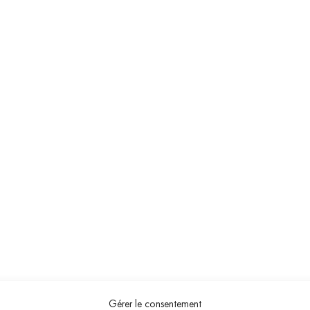
cliquez ici pour afficher l'att
nd approuvé par Société des Avis Garantis,
Gérer le consentement