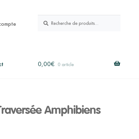
RECHERCHE
Recherche
compte
pour :
0,00
€
ct
0 article
Traversée Amphibiens