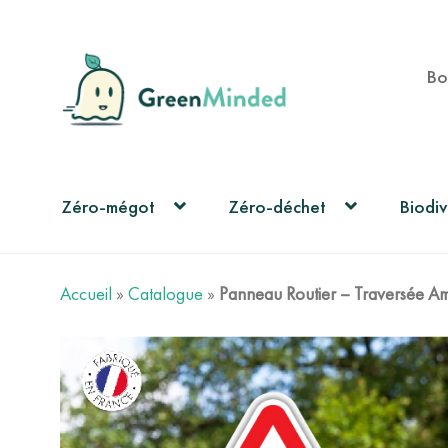
Aller
Aller
Bo
à
au
la
contenu
navigation
Zéro-mégot
Zéro-déchet
Biodiv
Accueil
»
Catalogue
»
Panneau Routier – Traversée A