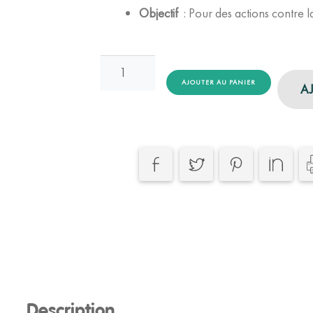
Objectif
: Pour des actions contre l
quantité
de
AJOUTER AU PANIER
A
Pochoir
"Recycler
c'est
bien,
Réduire
c'est
mieux"
Description