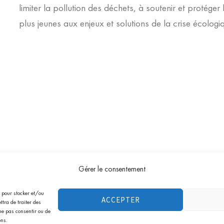
limiter la pollution des déchets, à soutenir et protéger l
plus jeunes aux enjeux et solutions de la crise écologiq
cliquez ici pour afficher l'att
nd approuvé par Société des Avis Garantis,
Gérer le consentement
s pour stocker et/ou
ACCEPTER
 du CGI (association à but non lucratif). Tous les bénéfices sont u
tra de traiter des
ne pas consentir ou de
[greenminded.fr]. Tous droits réservés.
ons.