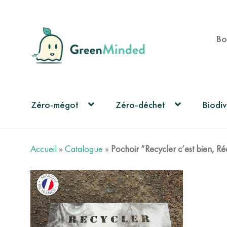
Aller
Aller
Bo
à
au
la
contenu
navigation
Zéro-mégot
Zéro-déchet
Biodiv
Accueil
»
Catalogue
»
Pochoir “Recycler c’est bien, Ré