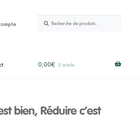
RECHERCHE
Recherche
compte
pour :
0,00
€
ct
0 article
est bien, Réduire c’est