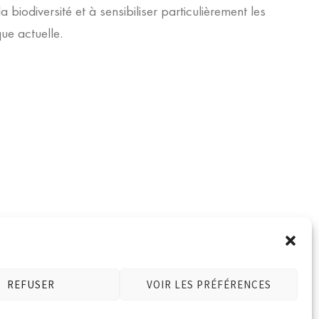
a biodiversité et à sensibiliser particulièrement les
ue actuelle.
estation
.
REFUSER
VOIR LES PRÉFÉRENCES
tilisés pour les actions de sensibilisation de