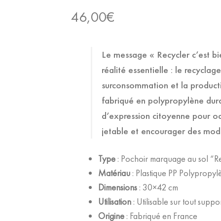
46,00
€
Le message « Recycler c’est bi
réalité essentielle : le recycla
surconsommation et la product
fabriqué en polypropylène durab
d’expression citoyenne pour oc
jetable et encourager des mode
Type
: Pochoir marquage au sol “Rec
Matériau
: Plastique PP Polypropylè
Dimensions
: 30×42 cm
Utilisation
: Utilisable sur tout suppor
Origine
: Fabriqué en France