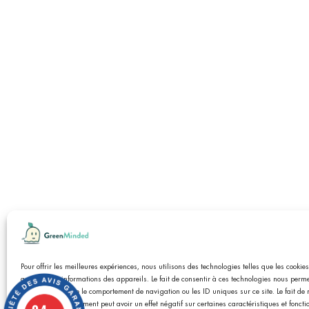
Marcha
Pour offrir les meilleures expériences, nous utilisons des technologies telles que les cookie
Tous les prix sont T.T.C, T.V.A non-applicable, art. 293-B
accéder aux informations des appareils. Le fait de consentir à ces technologies nous permet
données telles que le comportement de navigation ou les ID uniques sur ce site. Le fait de 
l’association loi 1901 GreenMinded. Copyright © 2024 
retirer son consentement peut avoir un effet négatif sur certaines caractéristiques et foncti