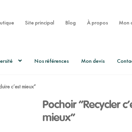
utique
Site principal
Blog
À propos
Mon 
ersité
Nos références
Mon devis
Conta
duire c’est mieux”
Pochoir “Recycler c’
mieux”