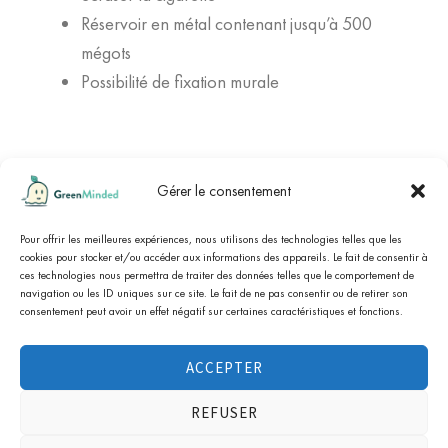
Réservoir en métal contenant jusqu’à 500
mégots
Possibilité de fixation murale
Gérer le consentement
cliquez ici pour
Marchand approuvé par Société des Avis Garantis,
afficher l'attestation
Pour offrir les meilleures expériences, nous utilisons des technologies telles que les
.
cookies pour stocker et/ou accéder aux informations des appareils. Le fait de consentir à
ces technologies nous permettra de traiter des données telles que le comportement de
navigation ou les ID uniques sur ce site. Le fait de ne pas consentir ou de retirer son
consentement peut avoir un effet négatif sur certaines caractéristiques et fonctions.
Tous les prix sont T.T.C, T.V.A non-applicable, art. 293-B
du CGI (association à but non lucratif). Tous les
ACCEPTER
bénéfices sont utilisés pour les actions de sensibilisation
de l’association loi 1901 GreenMinded. Copyright ©
REFUSER
2024 [greenminded.fr]. Tous droits réservés.