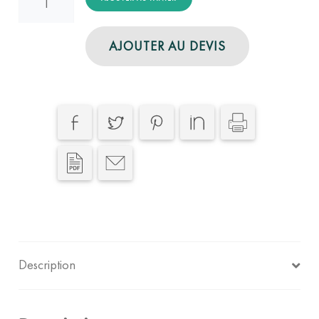
de
[SECONDE
AJOUTER AU DEVIS
MAIN]
Cendrier
Sur
Poteau
-
Fabriqué
en
France
Description