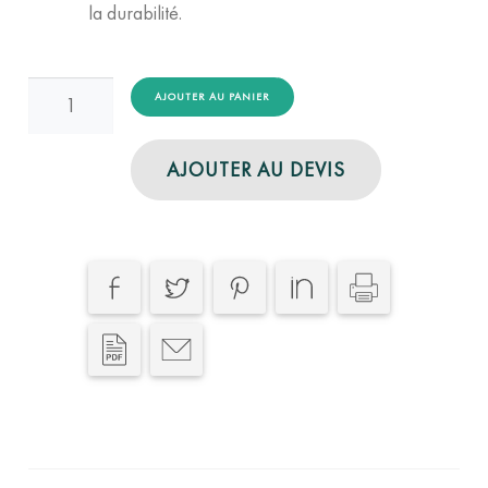
la durabilité.
quantité
AJOUTER AU PANIER
de
Collecte
AJOUTER AU DEVIS
Bio-
Déchets
-
Supermarché
-
Contrat
1
an