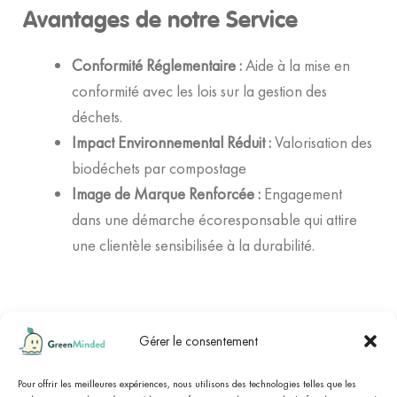
Avantages de notre Service
Conformité Réglementaire :
Aide à la mise en
conformité avec les lois sur la gestion des
déchets.
Impact Environnemental Réduit :
Valorisation des
biodéchets par compostage
Image de Marque Renforcée :
Engagement
dans une démarche écoresponsable qui attire
une clientèle sensibilisée à la durabilité.
Gérer le consentement
cliquez ici pour
Marchand approuvé par Société des Avis Garantis,
afficher l'attestation
Pour offrir les meilleures expériences, nous utilisons des technologies telles que les
.