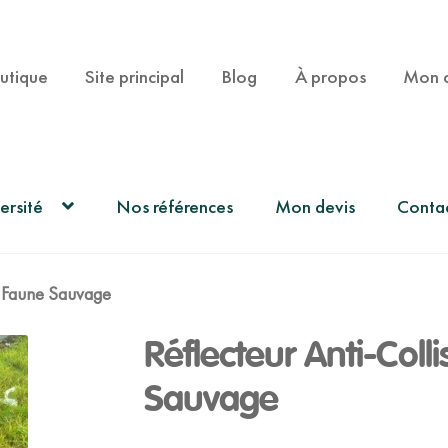
utique
Site principal
Blog
À propos
Mon 
ersité
Nos références
Mon devis
Conta
la Faune Sauvage
Réflecteur Anti-Coll
Sauvage