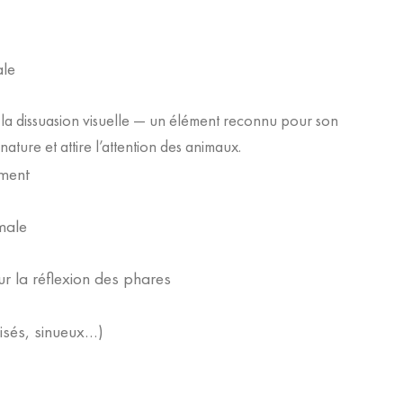
ale
 la dissuasion visuelle — un élément reconnu pour son
nature et attire l’attention des animaux.
ement
male
r la réflexion des phares
isés, sinueux…)