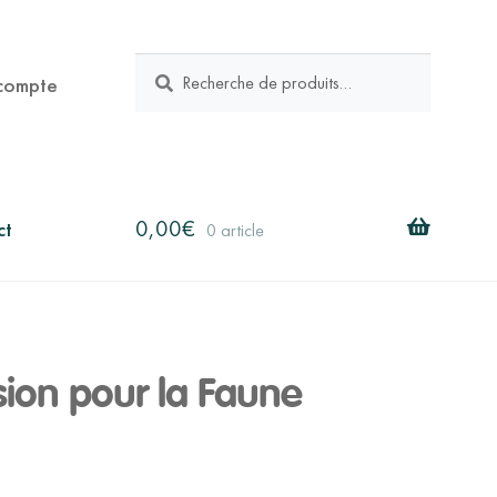
RECHERCHE
Recherche
compte
pour :
0,00
€
ct
0 article
ision pour la Faune