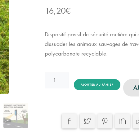
16,20
€
Dispositif passif de sécurité routière q
dissuader les animaux sauvages de traver
polycarbonate recyclable.
quantité
de
AJOUTER AU PANIER
A
Réflecteur
Anti-
Collision
pour
la