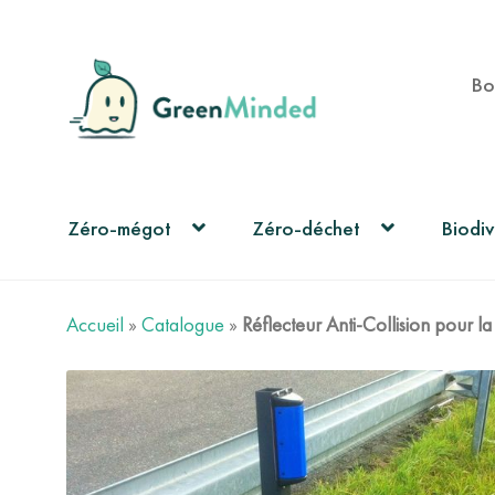
Aller
Aller
Bo
à
au
la
contenu
navigation
Zéro-mégot
Zéro-déchet
Biodiv
Accueil
»
Catalogue
»
Réflecteur Anti-Collision pour 