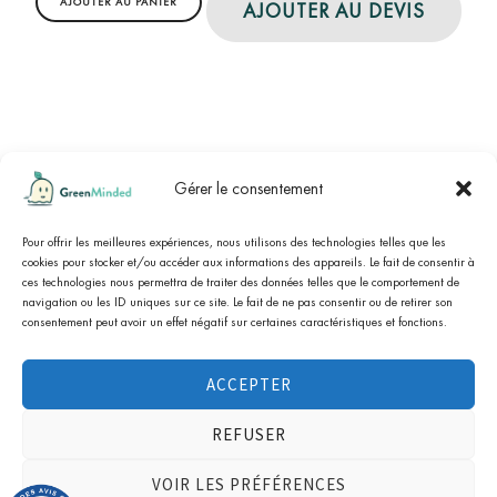
AJOUTER AU PANIER
AJOUTER AU DEVIS
Gérer le consentement
cliquez ici pour
Marchand approuvé par Société des Avis Garantis,
afficher l'attestation
Pour offrir les meilleures expériences, nous utilisons des technologies telles que les
.
cookies pour stocker et/ou accéder aux informations des appareils. Le fait de consentir à
ces technologies nous permettra de traiter des données telles que le comportement de
navigation ou les ID uniques sur ce site. Le fait de ne pas consentir ou de retirer son
consentement peut avoir un effet négatif sur certaines caractéristiques et fonctions.
Tous les prix sont T.T.C, T.V.A non-applicable, art. 293-B
du CGI (association à but non lucratif). Tous les
ACCEPTER
bénéfices sont utilisés pour les actions de sensibilisation
de l’association loi 1901 GreenMinded. Copyright ©
REFUSER
2024 [greenminded.fr]. Tous droits réservés.
VOIR LES PRÉFÉRENCES