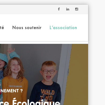
ité
Nous soutenir
L’association
NNEMENT ?
nce Écologique