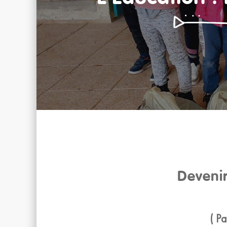
Devenir
( P