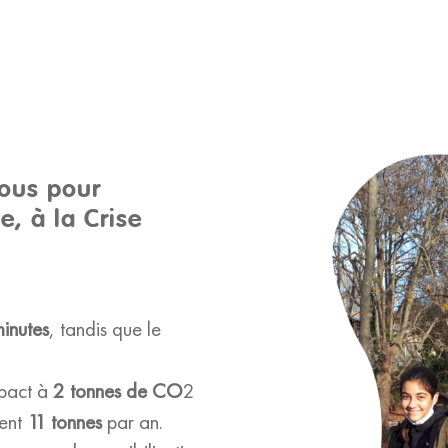
ous pour
e, à la Crise
inutes
, tandis que le
mpact à
2 tonnes de CO
2
sent
11 tonnes
par an.