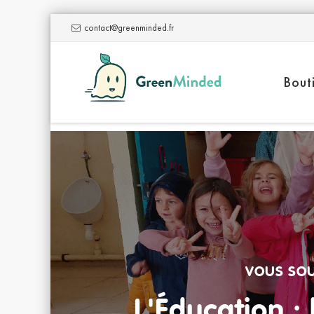
contact@greenminded.fr
Skip
to
Bout
content
VOUS SOU
L'Éducation :