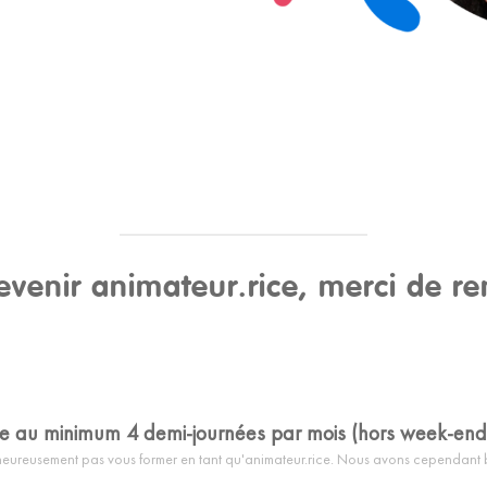
evenir animateur.rice, merci de rem
le au minimum 4 demi-journées par mois (hors week-end
lheureusement pas vous former en tant qu'animateur.rice. Nous avons cependant 