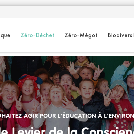
ique
Zéro-Déchet
Zéro-Mégot
Biodivers
HAITEZ AGIR POUR L'ÉDUCATION À L'ENVIRO
 le Levier de la Conscie