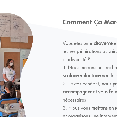
Comment Ça Mar
Vous êtes un·e
citoyen·e
et
jeunes générations au zéro
biodiversité ?
1. Nous menons nos reche
scolaire volontaire
non loi
2. Le cas échéant, nous
pr
accompagner
et vous
four
nécessaires
3. Nous vous
mettons en r
et organisons une interven