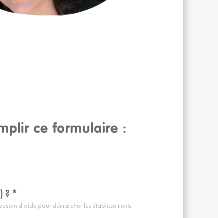
plir ce formulaire :
) ?
*
besoin d'aide pour démarcher les établissements