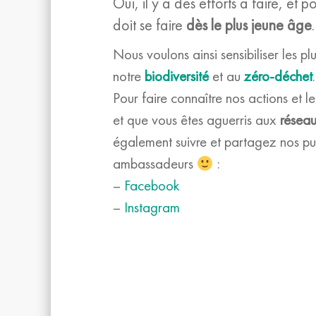
Oui, il y a des efforts à faire, et p
doit se faire
dès le plus jeune âge
.
Nous voulons ainsi sensibiliser les pl
notre
biodiversité
et au
zéro-déchet
.
Pour faire connaître nos actions et 
et que vous êtes aguerris aux
résea
également suivre et partagez nos pub
ambassadeurs
:
–
Facebook
–
Instagram