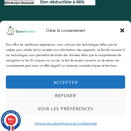
Gérer le consentement
Boutique
Site principal
Blog
Pour offrir les meilleures expériences, nous utilisons des technologies telles que les
À propos
cookies pour stocker et/ou accéder aux informations des appareils. Le fait de consentir à
ces technologies nous permettra de traiter des données telles que le comportement de
Mentions légales
CGV
navigation ou les ID uniques sur ce site. Le fait de ne pas consentir ou de retirer son
consentement peut avoir un effet négatif sur certaines caractéristiques et fonctions.
Politique de confidentialité
Politique de cookies (UE)
ACCEPTER
Mon compte
REFUSER
Copyright © 2026
GreenMinded
. Tous Droits
Réservés.
VOIR LES PRÉFÉRENCES
9.4
/10
83 avis
Politique de cookies
Politique de Confidentialité