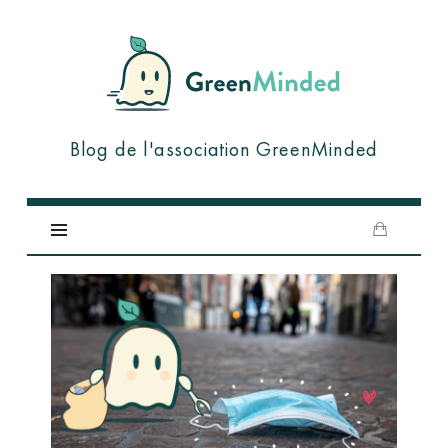
GreenMinded
Blog de l'association GreenMinded