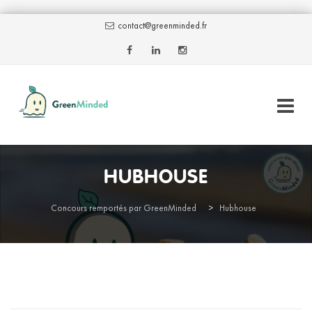
contact@greenminded.fr
Skip
to
HUBHOUSE
content
Concours remportés par GreenMinded
>
Hubhouse