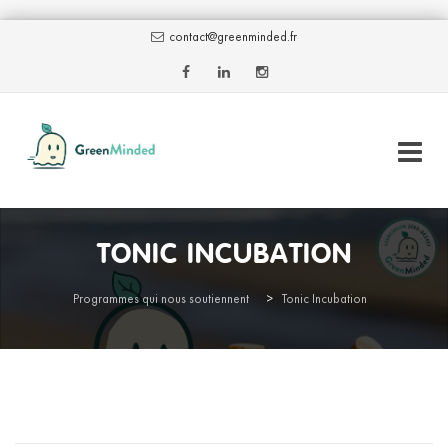
contact@greenminded.fr
Skip
to
TONIC INCUBATION
content
Programmes qui nous soutiennent
>
Tonic Incubation