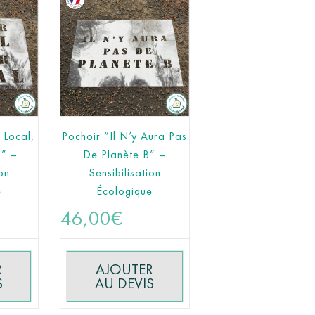
 Local,
Pochoir “Il N’y Aura Pas
l” –
De Planète B” –
on
Sensibilisation
e
Écologique
46,00
€
R
AJOUTER
S
AU DEVIS