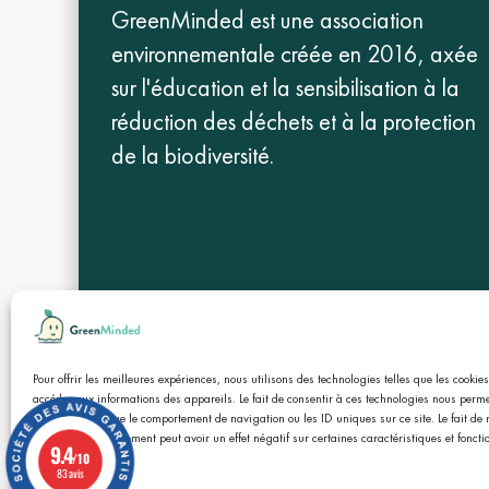
GreenMinded est une association
environnementale créée en 2016, axée
sur l'éducation et la sensibilisation à la
réduction des déchets et à la protection
de la biodiversité.
Boutique
Site principal
Blog
À prop
Pour offrir les meilleures expériences, nous utilisons des technologies telles que les cookie
accéder aux informations des appareils. Le fait de consentir à ces technologies nous permet
données telles que le comportement de navigation ou les ID uniques sur ce site. Le fait de 
retirer son consentement peut avoir un effet négatif sur certaines caractéristiques et foncti
9.4
/10
83 avis