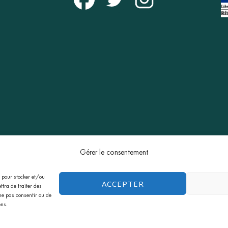
Gérer le consentement
Mentions légales
CGV
Politique de confidentialité
os
s pour stocker et/ou
ACCEPTER
tra de traiter des
Copyright © 2026
GreenMinded
. Tous Droits Réservés.
ne pas consentir ou de
ons.