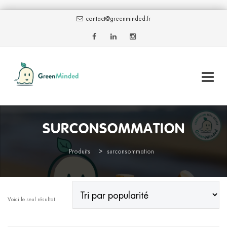
contact@greenminded.fr
Skip
AJOUTER AU PANIER
to
SURCONSOMMATION
content
Produits
>
surconsommation
Voici le seul résultat